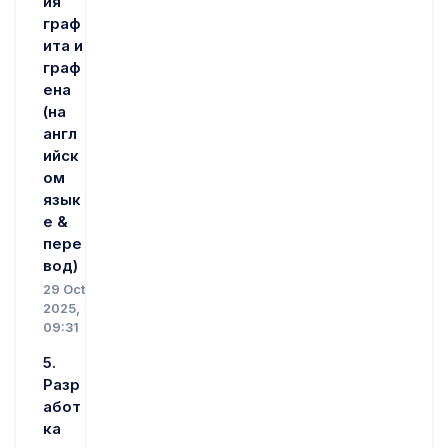
ия
граф
ита и
граф
ена
(на
англ
ийск
ом
язык
е &
пере
вод)
29 Oct
2025,
09:31
5.
Разр
абот
ка