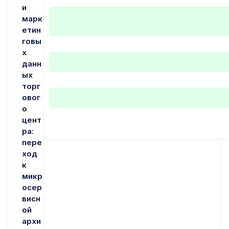
и
марк
етин
говы
х
данн
ых
торг
овог
о
цент
ра:
пере
ход
к
микр
осер
висн
ой
архи