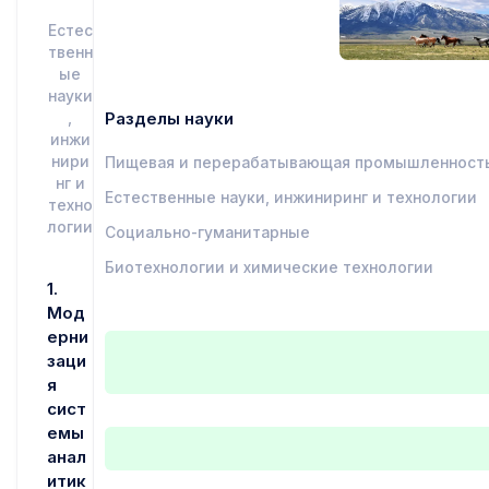
Естес
твенн
ые
науки
Разделы науки
,
инжи
нири
Пищевая и перерабатывающая промышленност
нг и
Естественные науки, инжиниринг и технологии
техно
логии
Социально-гуманитарные
Биотехнологии и химические технологии
1.
Мод
ерни
заци
я
сист
емы
анал
итик