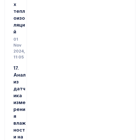
х
тепл
оизо
ляци
й
01
Nov
2024,
11:05
17.
Анал
из
датч
ика
изме
рени
я
влаж
ност
и на