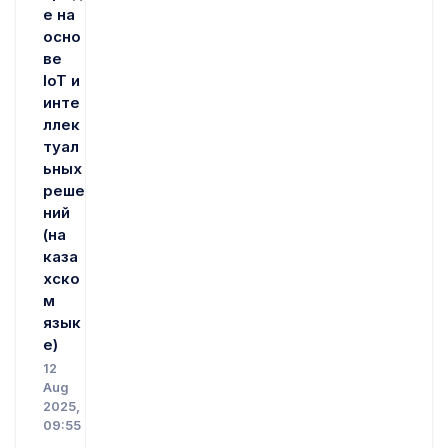
е на
осно
ве
IoT и
инте
ллек
туал
ьных
реше
ний
(на
каза
хско
м
язык
е)
12
Aug
2025,
09:55