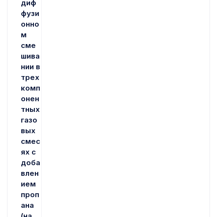
диф
фузи
онно
м
сме
шива
нии в
трех
комп
онен
тных
газо
вых
смес
ях с
доба
влен
ием
проп
ана
(на