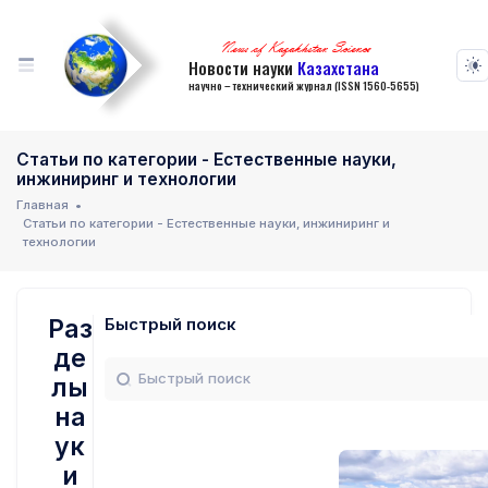
News of Kazakhstan Science
Новости науки
Казахстана
научно – технический журнал (ISSN 1560-5655)
Статьи по категории - Естественные науки,
инжиниринг и технологии
Главная
Статьи по категории - Естественные науки, инжиниринг и
технологии
Раз
Быстрый поиск
де
лы
на
ук
и