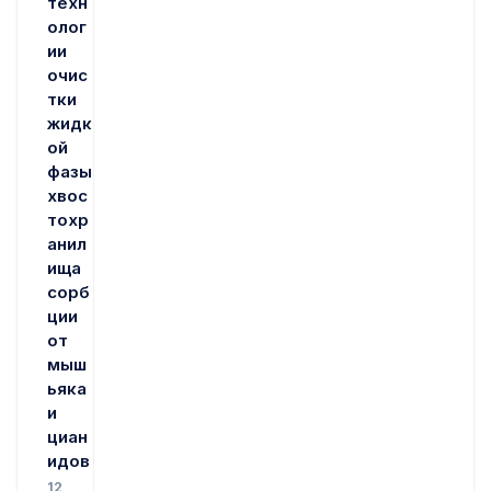
техн
олог
ии
очис
тки
жидк
ой
фазы
хвос
тохр
анил
ища
сорб
ции
от
мыш
ьяка
и
циан
идов
12