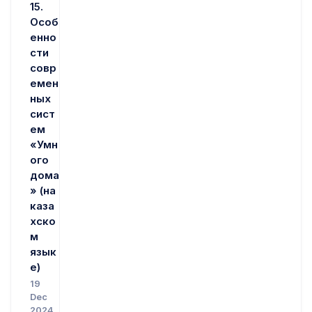
15.
Особ
енно
сти
совр
емен
ных
сист
ем
«Умн
ого
дома
» (на
каза
хско
м
язык
е)
19
Dec
2024,