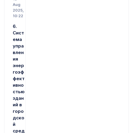
Aug
2025,
10:22
6.
Сист
ема
упра
влен
ия
энер
гоэф
фект
ивно
стью
здан
ий в
горо
дско
й
сред