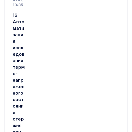
10:35
16.
Авто
мати
заци
я
иссл
едов
ания
терм
о-
напр
яжен
ного
сост
ояни
я
стер
жня
при