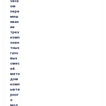
ческ
ом
пере
меш
иван
ии
трех
комп
онен
тных
газо
вых
смес
ей
мето
дом
комп
ьюте
рног
о
мод