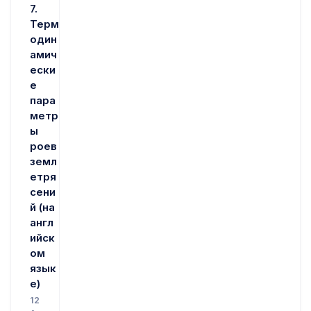
7.
Терм
один
амич
ески
е
пара
метр
ы
роев
земл
етря
сени
й (на
англ
ийск
ом
язык
е)
12