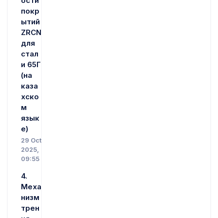
ости
покр
ытий
ZRCN
для
стал
и 65Г
(на
каза
хско
м
язык
е)
29 Oct
2025,
09:55
4.
Меха
низм
трен