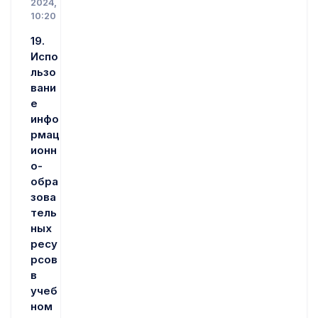
2024,
10:20
19.
Испо
льзо
вани
е
инфо
рмац
ионн
о-
обра
зова
тель
ных
ресу
рсов
в
учеб
ном