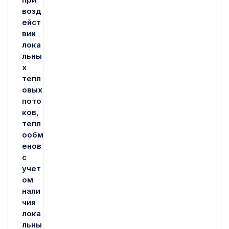
возд
ейст
вии
лока
льны
х
тепл
овых
пото
ков,
тепл
ообм
енов
с
учет
ом
нали
чия
лока
льны