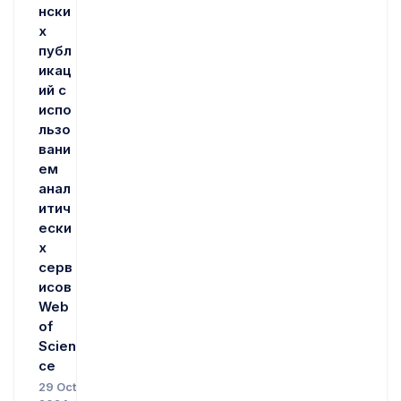
нски
х
публ
икац
ий с
испо
льзо
вани
ем
анал
итич
ески
х
серв
исов
Web
of
Scien
ce
29 Oct