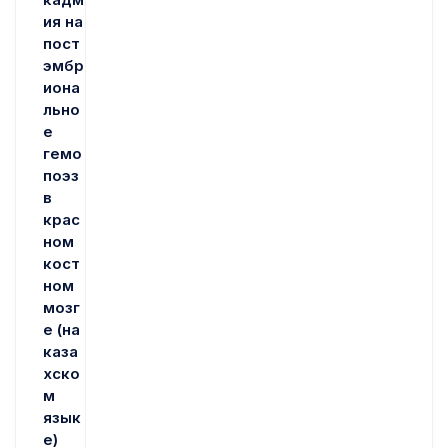
ия на
пост
эмбр
иона
льно
е
гемо
поэз
в
крас
ном
кост
ном
мозг
е (на
каза
хско
м
язык
е)