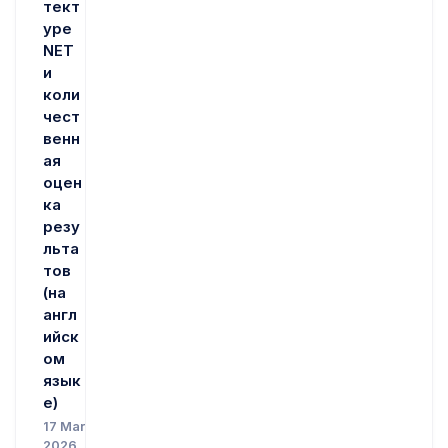
тект
уре
NET
и
коли
чест
венн
ая
оцен
ка
резу
льта
тов
(на
англ
ийск
ом
язык
е)
17 Mar
2026,