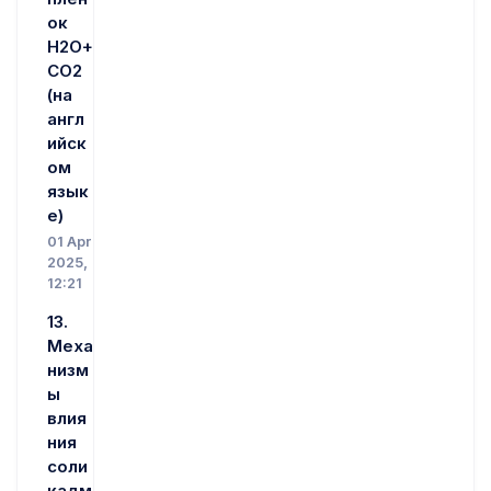
ок
H2O+
CО2
(на
англ
ийск
ом
язык
е)
01 Apr
2025,
12:21
13.
Меха
низм
ы
влия
ния
соли
кадм