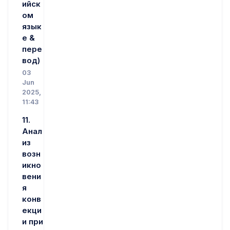
ийск
ом
язык
е &
пере
вод)
03
Jun
2025,
11:43
11.
Анал
из
возн
икно
вени
я
конв
екци
и при