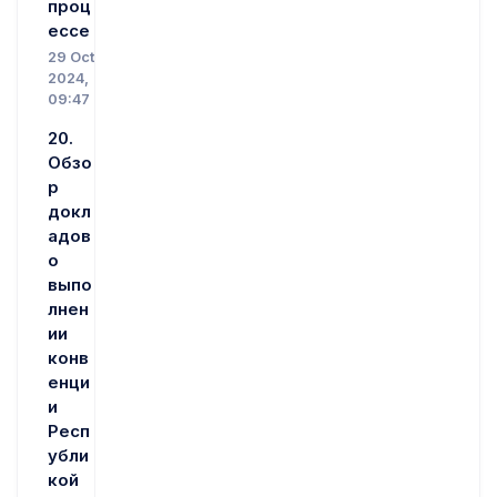
проц
ессе
29 Oct
2024,
09:47
20.
Обзо
р
докл
адов
о
выпо
лнен
ии
конв
енци
и
Респ
убли
кой