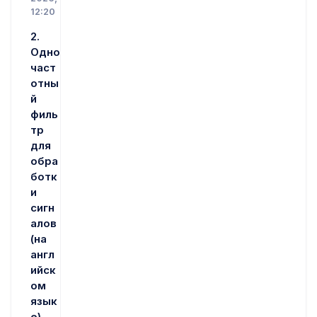
12:20
2.
Одно
част
отны
й
филь
тр
для
обра
ботк
и
сигн
алов
(на
англ
ийск
ом
язык
е)