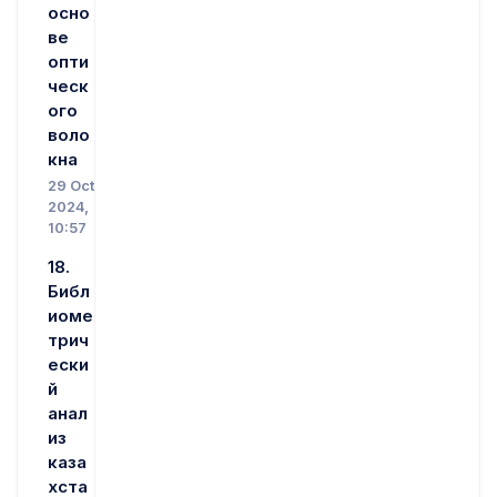
осно
ве
опти
ческ
ого
воло
кна
29 Oct
2024,
10:57
18.
Библ
иоме
трич
ески
й
анал
из
каза
хста