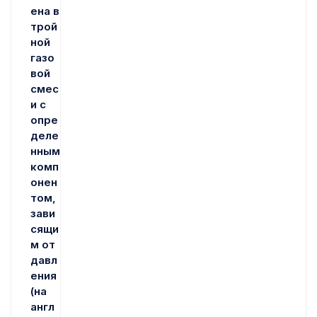
ена в
трой
ной
газо
вой
смес
и с
опре
деле
нным
комп
онен
том,
зави
сящи
м от
давл
ения
(на
англ