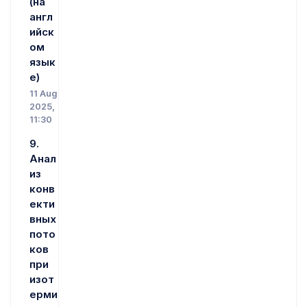
(на
англ
ийск
ом
язык
е)
11 Aug
2025,
11:30
9.
Анал
из
конв
екти
вных
пото
ков
при
изот
ерми