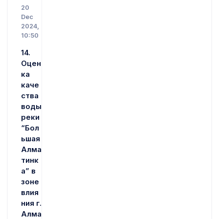
20
Dec
2024,
10:50
14.
Оцен
ка
каче
ства
воды
реки
“Бол
ьшая
Алма
тинк
а” в
зоне
влия
ния г.
Алма