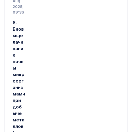
Aug
2025,
09:36
8.
Биов
ыще
лачи
вани
е
почв
ы
микр
оорг
аниз
мами
при
доб
ыче
мета
ллов