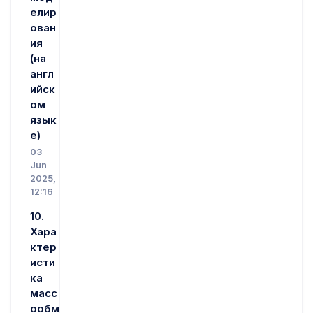
елир
ован
ия
(на
англ
ийск
ом
язык
е)
03
Jun
2025,
12:16
10.
Хара
ктер
исти
ка
масс
ообм