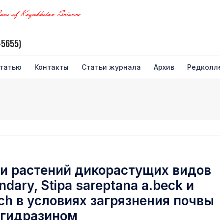
ews of Kazakhstan Science
-5655)
статью
Контакты
Статьи журнала
Архив
Редколл
и растений дикорастущих видов
andary, Stipa sareptana a.beck и
asch в условиях загрязнения почвы
гидразином