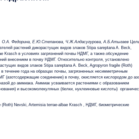
4.29
а, О.А. Федорина, Е.Ю.Степанова, Ч.Ж.Алдасугурова, А.Б.Атыгаев
Цел
телей растений дикорастущих видов злаков Stipa sareptana A. Beck,
-albaе Krasch в условиях загрязнений почвы НДМГ, а также.обсуждение
ений внесением в почву НДМГ. Относительно контроля, установлено
ущих видов злаков Stipa sareptana A. Beck, Agropyron fragile (Roth)
ых в течение года на образцах почвы, загрязненных несимметричным
МГ (азотсодержащие соединение) в почву, окисляется кислородом до аз
еназой до аммиака. Аммиак усваивается растениями с образованием
нования) и высокомолекуляных (белки, нуклеиновые кислоты) органиче
e (Roth) Nevski, Artemisia terraе-albaе Krasch , НДМГ, биометрические