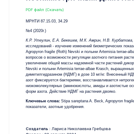
PDF файл (Скачать)
МРНТИ 87.15.03, 3
№4 (2020г.)
К.Р. Утеулин, Е.А. Бекешев, М.К. Амрин, Н.В. Курбатов
исследований - изучение изменений биометрических показа
Agropyron fragile (Roth) Nevski и полыни Artemisia terraе
вопросов о возможности регуляции азотного питания раст
увеличение общей массы надземной части растений дикораст
Nevski и полыни Artemisia terraе-albaе Krasch, выращенн
диметилгидразином (НДМГ) в дозе 10 мг/кг. Внесенный НД
азот фиксируется бактериями, восстанавливается нитрог
низкомолекулярных (аминокислоты, амиды и азотистые ос
форм азота. Действие НДМГ на растения двояко.
Ключевые слова:
Stipa sareptana A. Beck, Agropyron fragil
показатели, азотные удобрения.
Создатель
: Лариса Николаевна Гребцова