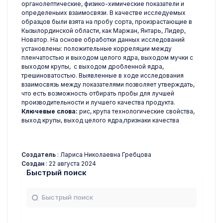
органолептические, физико-химические показатели и
определеныих взаимосвязи. В качестве исследуемых
образцов были взята на пробу сорта, произрастающие в
Кызылординской области, как Маржан, Янтарь, Лидер,
Новатор. На основе обработки данных исследований
установлены: положительные корреляции между
пленчатостью и выходом целого ядра, выходом мучки с
выходом крупы, с выходом дробленной ядра,
трешиноватостью. Выявленные в ходе исследования
взаимосвязь между показателями позволяет утверждать,
что есть возможность отбирать пробы для лучшей
производительности и лучшего качества продукта.
К
лючевые слова:
рис, крупа технологические свойства,
выход крупы, выход целого ядра,признаки качества
Создатель
: Лариса Николаевна Гребцова
Создан
: 22 августа 2024
Быстрый поиск