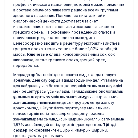
профилактического назначения, который можно применять
в составе обычного пищевого рациона всеми группами
здорового населения. Повышение питательной и
биологической ценности достигается за счет
использования сока шиповника и экстракта из листьев
грецкого ореха. На основании проведенных опытов и
полученных результатов сделан вывод, что
целесообразно вводить в рецептуру экстракт из листьев
грецкого ореха в количестве не более 1,87% от общей
массы.
Ключевые слова
: консервированный сок, сок
шиповника, листья грецкого ореха, грецкий орех,
переработка.
Мақалада қарбыз негізінде жасалған емдік-алдын- алуға
арнапған, дені сау барша адамдардың күнделікті тамағына
қоса пайдалануына болатың консервіліген шырын алу әдісі
мен рецептурасы ұсынылады. Тағамдық және биологиялық
құндылығың арттыру үшін шырынға итмұрын шырыны мен
жаңгақжапырағыныңсығындысын қосу арқылы қол жегкізу
қарастырыпады. Жүргізілген зерттеулер мен алынған
нәтижелердің негізінде, шырын рецепту- расына
жаңғақжапырағы сығындысын шырынныңжалпы сапмағының
1,87% аспайтындай енгізу қажеттігі дәлелденген.
Түйінді
сөздер
: консервіленген шырын, итмүрын шырыны,
грекжаңғағының жапырағы