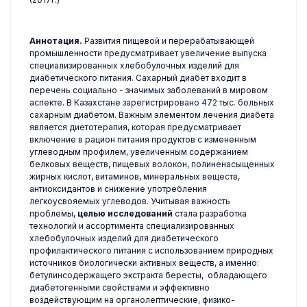
Аннотация.
Развития пищевой и перерабатывающей
промышленности предусматривает увеличение выпуска
специализированных хлебобулочных изделий для
диабетического питания. Сахарный диабет входит в
перечень социально - значимых заболеваний в мировом
аспекте. В Казахстане зарегистрировано 472 тыс. больных
сахарным диабетом. Важным элементом лечения диабета
является диетотерапия, которая предусматривает
включение в рацион питания продуктов с измененным
углеводным профилем, увеличенным содержанием
белковых веществ, пищевых волокон, полиненасыщенных
жирных кислот, витаминов, минеральных веществ,
антиоксидантов и снижение употребления
легкоусвояемых углеводов. Учитывая важность
проблемы,
целью исследований
стала разработка
технологий и ассортимента специализированных
хлебобулочных изделий для диабетического
профилактического питания с использованием природных
источников биологически активных веществ, а именно:
бетулинсодержащего экстракта бересты, обладающего
диабетогенными свойствами и эффективно
воздействующим на органолептические, физико-