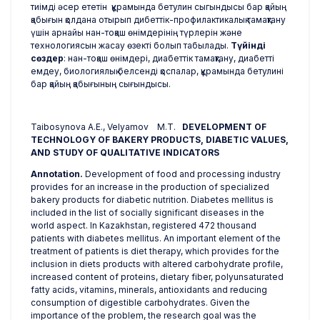
тиімді әсер ететін құрамында бетулин сыгындысы бар қайың
қабығын қолдана отырып дибеттік-профилактикалық тамақтану
үшін арнайы нан-тоқаш өнімдерінің түрлерін және
технологиясын жасау өзекті болып табылады.
Түйінді
сөздер
: нан-тоқаш өнімдері, диабеттік тамақтану, диабетті
емдеу, биологиялық белсенді қоспалар, құрамында бетулині
бар қайың қабығының сығындысы.
Таibosynova A.Е., Velyamov M.T.
DEVELOPMENT OF
TECHNOLOGY OF BAKERY PRODUCTS, DIABETIC VALUES,
AND STUDY OF QUALITATIVE INDICATORS
Annotation.
Development of food and processing industry
provides for an increase in the production of specialized
bakery products for diabetic nutrition. Diabetes mellitus is
included in the list of socially significant diseases in the
world aspect. In Kazakhstan, registered 472 thousand
patients with diabetes mellitus. An important element of the
treatment of patients is diet therapy, which provides for the
inclusion in diets products with altered carbohydrate profile,
increased content of proteins, dietary fiber, polyunsaturated
fatty acids, vitamins, minerals, antioxidants and reducing
consumption of digestible carbohydrates. Given the
importance of the problem, the research goal was the