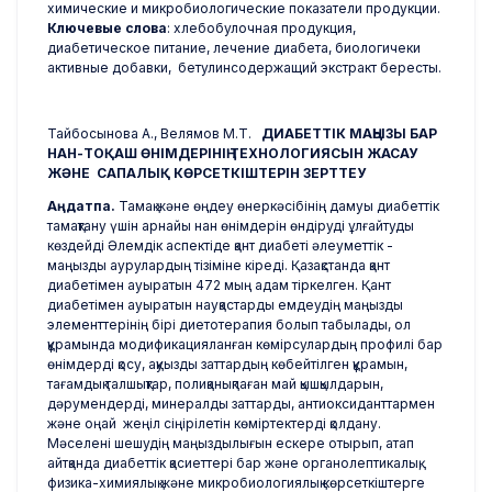
химические и микробиологические показатели продукции.
Ключевые слова
: хлебобулочная продукция,
диабетическое питание, лечение диабета, биологичеки
активные добавки, бетулинсодержащий экстракт бересты.
Тайбосынова А., Велямов М.Т.
ДИАБЕТТІК МАҢЫЗЫ БАР
НАН-ТОҚАШ ӨНІМДЕРІНІҢ ТЕХНОЛОГИЯСЫН ЖАСАУ
ЖӘНЕ САПАЛЫҚ КӨРСЕТКІШТЕРІН ЗЕРТТЕУ
Аңдатпа.
Тамақ және өңдеу өнеркәсібінің дамуы диабеттік
тамақтану үшін арнайы нан өнімдерін өндіруді ұлғайтуды
көздейді Әлемдік аспектіде қант диабеті әлеуметтік -
маңызды аурулардың тізіміне кіреді. Қазақстанда қант
диабетімен ауыратын 472 мың адам тіркелген. Қант
диабетімен ауыратын науқастарды емдеудің маңызды
элементтерінің бірі диетотерапия болып табылады, ол
құрамында модификацияланған көмірсулардың профилі бар
өнімдерді қосу, ақуызды заттардың көбейтілген құрамын,
тағамдық талшықтар, полиқанықпаған май қышқылдарын,
дәрумендерді, минералды заттарды, антиоксиданттармен
және оңай жеңіл сіңірілетін көміртектерді қолдану.
Мәселені шешудің маңыздылығын ескере отырып, атап
айтқанда диабеттік қасиеттері бар және органолептикалық,
физика-химиялық және микробиологиялық көрсеткіштерге